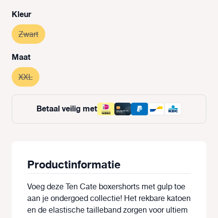
Selecteer
Kleur
Zwart
(Deze optie is momenteel niet beschikbaar.)
Selecteer
Maat
XXL
(Deze optie is momenteel niet beschikbaar.)
Betaal veilig met
Productinformatie
Voeg deze Ten Cate boxershorts met gulp toe
aan je ondergoed collectie! Het rekbare katoen
en de elastische tailleband zorgen voor ultiem