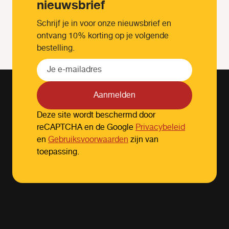
nieuwsbrief
Schrijf je in voor onze nieuwsbrief en
ontvang 10% korting op je volgende
bestelling.
Aanmelden
Deze site wordt beschermd door
reCAPTCHA en de Google
Privacybeleid
en
Gebruiksvoorwaarden
zijn van
toepassing.