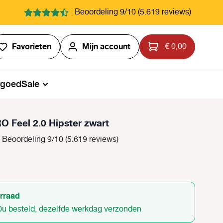
Beoordeling 9/10 (5.619 reviews)
Je hebt 0 items op je verlanglijstje
Favorieten
Mijn account
€ 0,00
rgoed
Sale
O Feel 2.0 Hipster zwart
Beoordeling 9/10 (5.619 reviews)
rraad
0u besteld, dezelfde werkdag verzonden