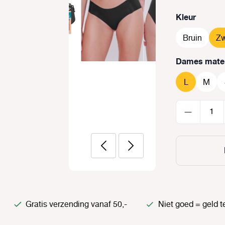
Selecteer
Kleur
Bruin
Zw
Selecteer
Dames mate
L
M
Gratis verzending vanaf 50,-
Niet goed = geld t