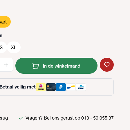
art
n
S
XL
Producthoeveelheid: Voer de gewenste
In de winkelmand
Betaal veilig met
erug
Vragen? Bel ons gerust op 013 - 59 055 37