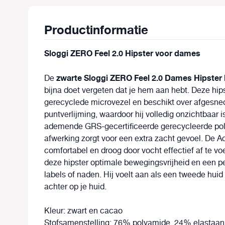
Productinformatie
Sloggi ZERO Feel 2.0 Hipster voor dames
zwarte Sloggi ZERO Feel 2.0 Dames Hipster
De
bijna doet vergeten dat je hem aan hebt. Deze hipst
gerecyclede microvezel en beschikt over afgesne
puntverlijming, waardoor hij volledig onzichtbaar i
ademende GRS-gecertificeerde gerecycleerde po
afwerking zorgt voor een extra zacht gevoel. De A
comfortabel en droog door vocht effectief af te vo
deze hipster optimale bewegingsvrijheid en een p
labels of naden. Hij voelt aan als een tweede huid
achter op je huid.
Kleur: zwart en cacao
Stofsamenstelling: 7
6% polyamide, 24
% elastaa