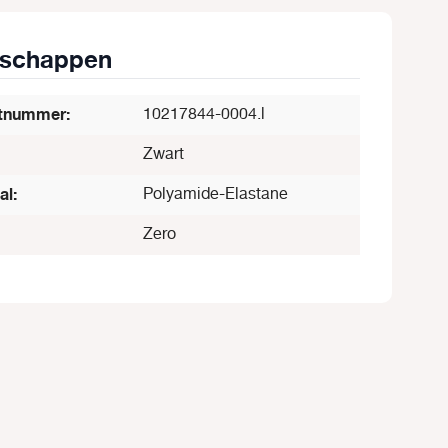
nschappen
tnummer:
10217844-0004.l
Zwart
al:
Polyamide-Elastane
Zero