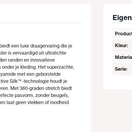
Eige
Produc
Kleur:
biedt een luxe draagervaring die je
er is vervaardigd uit ultralichte
Materia
den randen en innovatieve
s onder je kleding. Het superzachte,
Serie:
lyamide met een geborstelde
ctive Silk™-technologie houdt je
eren. Met 360-graden stretch biedt
erfecte pasvorm, zonder beugels,
 en laat geen vlekken of roodheid
n