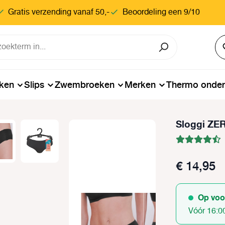
Gratis verzending vanaf 50,-
Beoordeling een 9/10
ken
Slips
Zwembroeken
Merken
Thermo onde
Sloggi ZER
€ 14,95
Op voo
Vóór 16:0