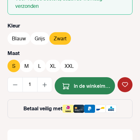
verzonden
Selecteer
Kleur
Blauw
Grijs
Zwart
Selecteer
Maat
S
M
L
XL
XXL
Producthoeveelheid: Voer de
In de winkelmand
Betaal veilig met