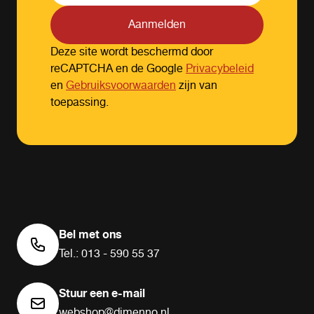
Aanmelden
Deze site wordt beschermd door
reCAPTCHA en de Google
Privacybeleid
en
Gebruiksvoorwaarden
zijn van
toepassing.
Bel met ons
Tel.: 013 - 590 55 37
Stuur een e-mail
webshop@dimenno.nl