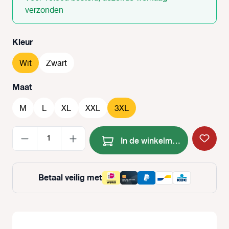
verzonden
Selecteer
Kleur
Wit
Zwart
Selecteer
Maat
M
L
XL
XXL
3XL
Producthoeveelheid: Voer de
In de winkelmand
Betaal veilig met