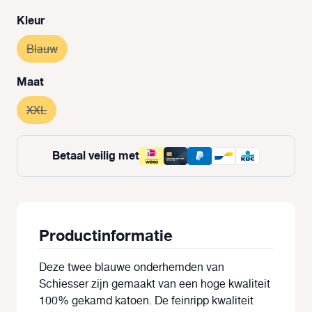
Selecteer
Kleur
Blauw
(Deze optie is momenteel niet beschikbaar.)
Selecteer
Maat
XXL
(Deze optie is momenteel niet beschikbaar.)
Betaal veilig met
Productinformatie
Deze twee blauwe onderhemden van
Schiesser zijn gemaakt van een hoge kwaliteit
100% gekamd katoen. De feinripp kwaliteit