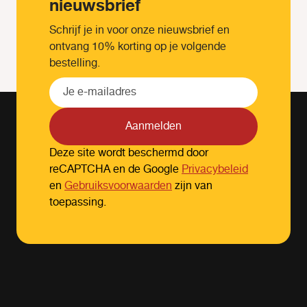
nieuwsbrief
Schrijf je in voor onze nieuwsbrief en
ontvang 10% korting op je volgende
bestelling.
Aanmelden
Deze site wordt beschermd door
reCAPTCHA en de Google
Privacybeleid
en
Gebruiksvoorwaarden
zijn van
toepassing.