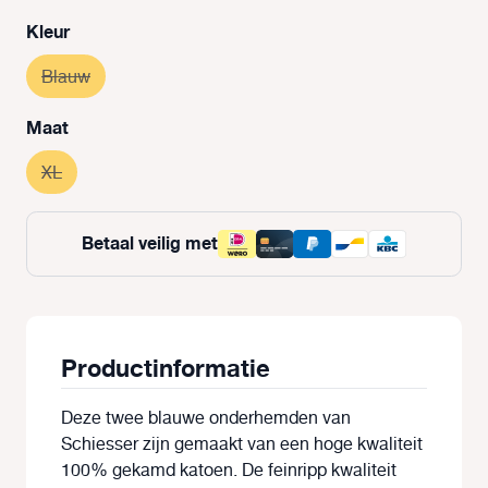
Selecteer
Kleur
Blauw
(Deze optie is momenteel niet beschikbaar.)
Selecteer
Maat
XL
(Deze optie is momenteel niet beschikbaar.)
Betaal veilig met
Productinformatie
Deze twee blauwe onderhemden van
Schiesser zijn gemaakt van een hoge kwaliteit
100% gekamd katoen. De feinripp kwaliteit