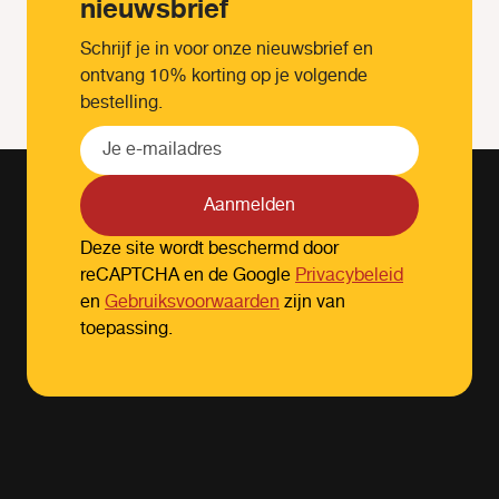
nieuwsbrief
Schrijf je in voor onze nieuwsbrief en
ontvang 10% korting op je volgende
bestelling.
Aanmelden
Deze site wordt beschermd door
reCAPTCHA en de Google
Privacybeleid
en
Gebruiksvoorwaarden
zijn van
toepassing.