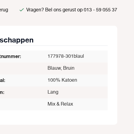
erug
Vragen? Bel ons gerust op 013 - 59 055 37
nschappen
tnummer:
177978-301blaul
Blauw, Bruin
al:
100% Katoen
m:
Lang
Mix & Relax