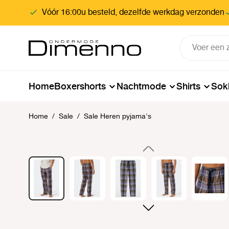
oekopdracht
Ga naar de hoofdnavigatie
Vóór 16:00u besteld, dezelfde werkdag verzonden
Home
Boxershorts
Nachtmode
Shirts
Sok
Home
/
Sale
/
Sale Heren pyjama's
Afbeeldingengalerij overslaan