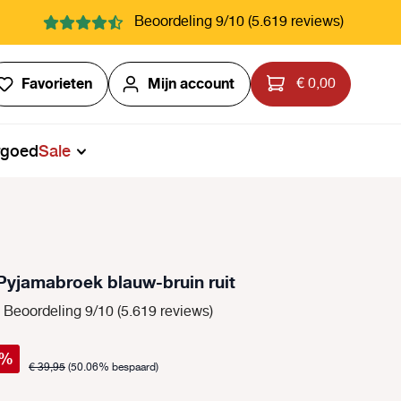
Beoordeling 9/10 (5.619 reviews)
Je hebt 0 items op je verlanglijstje
Favorieten
Mijn account
€ 0,00
rgoed
Sale
Pyjamabroek blauw-bruin ruit
Beoordeling 9/10 (5.619 reviews)
%
€ 39,95
(50.06% bespaard)