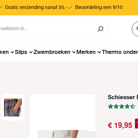
Gratis verzending vanaf 50,-
Beoordeling een 9/10
ken
Slips
Zwembroeken
Merken
Thermo onde
Schiesser 
€ 19,95