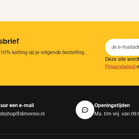
sbrief
 10% korting op je volgende bestelling.
Deze site wor
Privacybeleid
tuur een e-mail
Openingstijden
ebshop@dimenno.nl
Ma. t/m vrij. van 09: