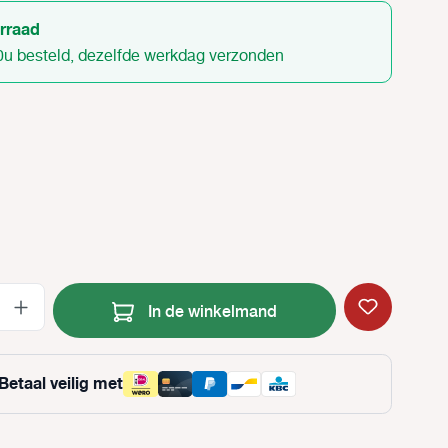
rraad
0u besteld, dezelfde werkdag verzonden
Producthoeveelheid: Voer de gewenste
In de winkelmand
Betaal veilig met