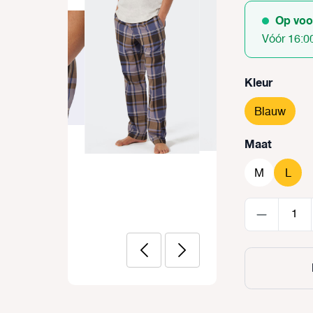
Op voo
Vóór 16:0
Selecteer
Kleur
Blauw
Selecteer
Maat
M
L