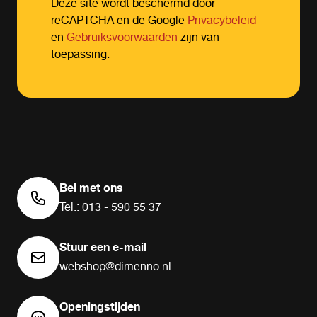
Deze site wordt beschermd door
reCAPTCHA en de Google
Privacybeleid
en
Gebruiksvoorwaarden
zijn van
toepassing.
Bel met ons
Tel.: 013 - 590 55 37
Stuur een e-mail
webshop@dimenno.nl
Openingstijden