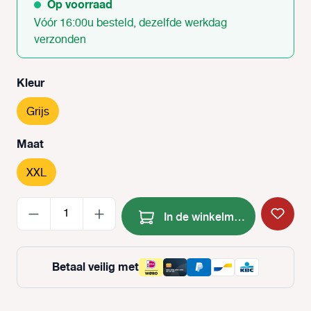
Op voorraad
Vóór 16:00u besteld, dezelfde werkdag
verzonden
Selecteer
Kleur
Grijs
Selecteer
Maat
XXL
Producthoeveelheid: Voer de
In de winkelmand
Betaal veilig met