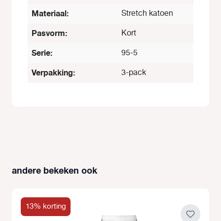
Materiaal:
Stretch katoen
Pasvorm:
Kort
Serie:
95-5
Verpakking:
3-pack
andere bekeken ook
Productgalerij overslaan
13% korting