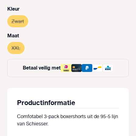
Selecteer
Kleur
Zwart
(Deze optie is momenteel niet beschikbaar.)
Selecteer
Maat
XXL
(Deze optie is momenteel niet beschikbaar.)
Betaal veilig met
Productinformatie
Comfotabel 3-pack boxershorts uit de 95-5 lijn
van Schiesser.