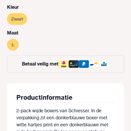
Selecteer
Kleur
Zwart
(Deze optie is momenteel niet beschikbaar.)
Selecteer
Maat
L
(Deze optie is momenteel niet beschikbaar.)
Betaal veilig met
Productinformatie
2-pack wijde boxers van Schiesser. In de
verpakking zit een donkerblauwe boxer met
witte hartjes print en een donkerblauwe met