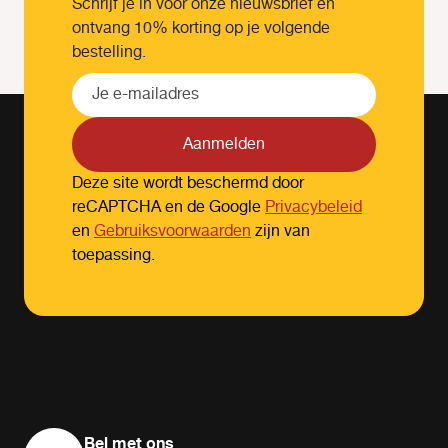
Schrijf je in voor onze nieuwsbrief en
ontvang 10% korting op je volgende
bestelling.
Aanmelden
Deze site wordt beschermd door
reCAPTCHA en de Google
Privacybeleid
en
Gebruiksvoorwaarden
zijn van
toepassing.
Bel met ons