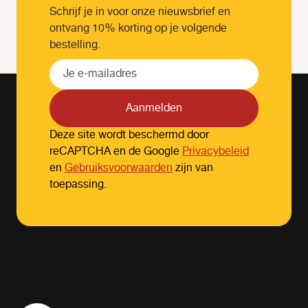
Schrijf je in voor onze nieuwsbrief en
ontvang 10% korting op je volgende
bestelling.
Aanmelden
Deze site wordt beschermd door
reCAPTCHA en de Google
Privacybeleid
en
Gebruiksvoorwaarden
zijn van
toepassing.