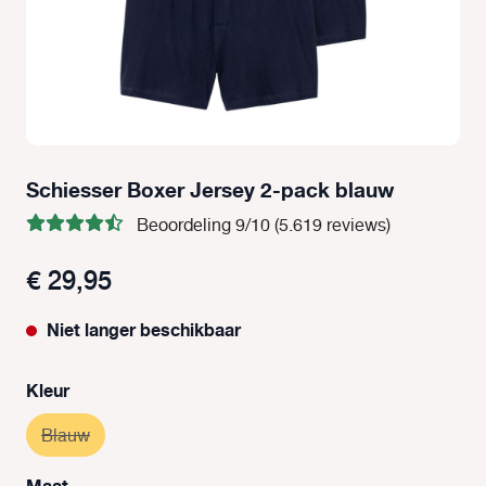
Schiesser Boxer Jersey 2-pack blauw
Beoordeling 9/10 (5.619 reviews)
€ 29,95
Niet langer beschikbaar
Selecteer
Kleur
Blauw
(Deze optie is momenteel niet beschikbaar.)
Selecteer