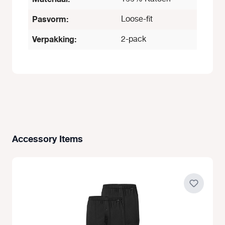
Pasvorm:
Loose-fit
Verpakking:
2-pack
Accessory Items
Productgalerij overslaan