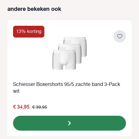
andere bekeken ook
Productgalerij overslaan
13% korting
Schiesser Boxershorts 95/5 zachte band 3-Pack
wit
€ 34,95
€ 39,95