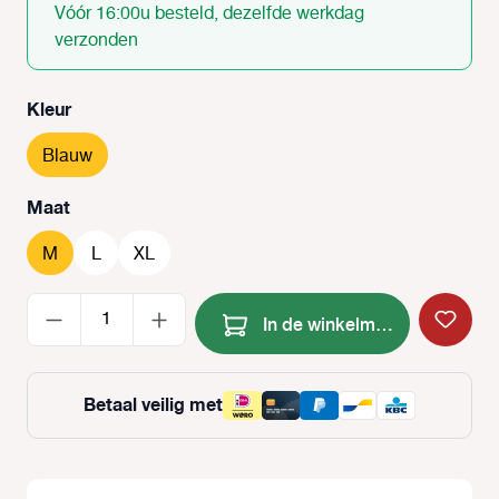
Vóór 16:00u besteld, dezelfde werkdag
verzonden
Selecteer
Kleur
Blauw
Selecteer
Maat
M
L
XL
Producthoeveelheid: Voer de
In de winkelmand
Betaal veilig met