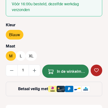
Vóór 16:00u besteld, dezelfde werkdag
verzonden
Selecteer
Kleur
Blauw
Selecteer
Maat
M
L
XL
Producthoeveelheid: Voer de
In de winkelmand
Betaal veilig met