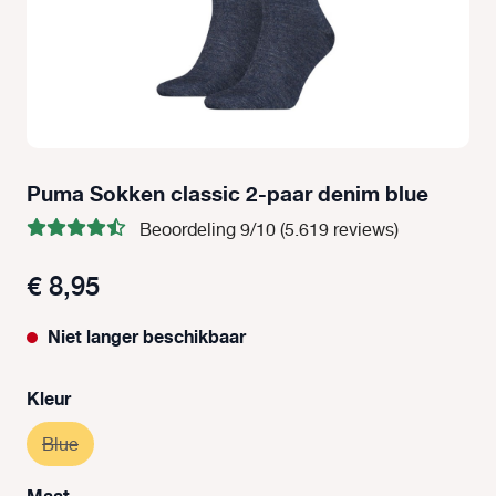
Puma Sokken classic 2-paar denim blue
Beoordeling 9/10 (5.619 reviews)
€ 8,95
Niet langer beschikbaar
Selecteer
Kleur
Blue
(Deze optie is momenteel niet beschikbaar.)
Selecteer