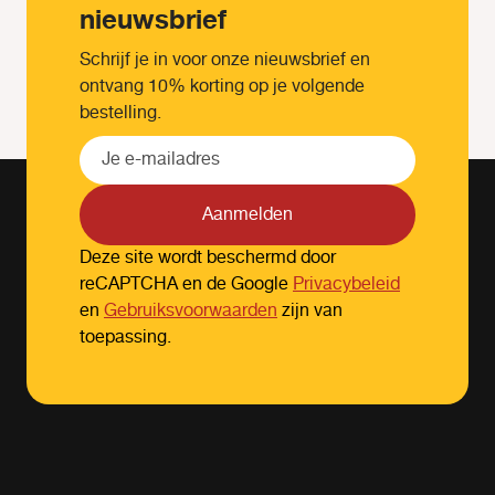
nieuwsbrief
Schrijf je in voor onze nieuwsbrief en
ontvang 10% korting op je volgende
bestelling.
Aanmelden
Deze site wordt beschermd door
reCAPTCHA en de Google
Privacybeleid
en
Gebruiksvoorwaarden
zijn van
toepassing.