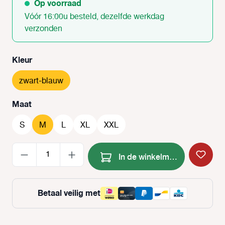
Op voorraad
Vóór 16:00u besteld, dezelfde werkdag
verzonden
Selecteer
Kleur
zwart-blauw
Selecteer
Maat
S
M
L
XL
XXL
Producthoeveelheid: Voer de
In de winkelmand
Betaal veilig met