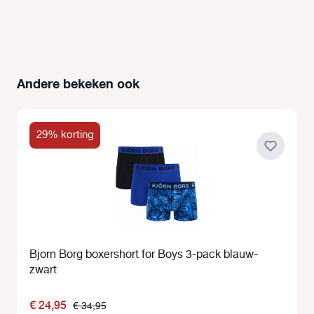
Andere bekeken ook
Productgalerij overslaan
29% korting
Bjorn Borg boxershort for Boys 3-pack blauw-
zwart
€ 24,95
€ 34,95