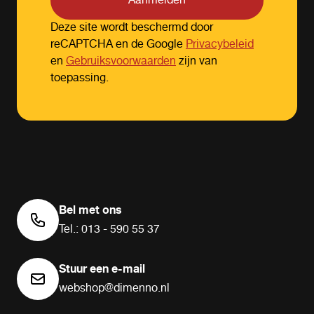
Aanmelden
Deze site wordt beschermd door
reCAPTCHA en de Google
Privacybeleid
en
Gebruiksvoorwaarden
zijn van
toepassing.
Bel met ons
Tel.: 013 - 590 55 37
Stuur een e-mail
webshop@dimenno.nl