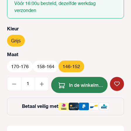
Vóór 16:00u besteld, dezelfde werkdag
verzonden
Selecteer
Kleur
Grijs
Selecteer
Maat
170-176
158-164
146-152
Producthoeveelheid: Voer de
In de winkelmand
Betaal veilig met