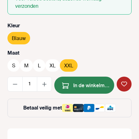
verzonden
Selecteer
Kleur
Blauw
Selecteer
Maat
S
M
L
XL
XXL
Producthoeveelheid: Voer de
In de winkelmand
Betaal veilig met