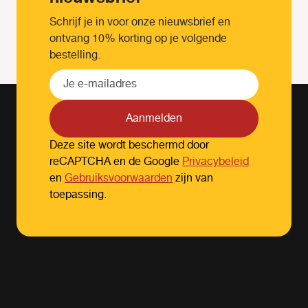
Schrijf je in voor onze nieuwsbrief en
ontvang 10% korting op je volgende
bestelling.
Aanmelden
Deze site wordt beschermd door
reCAPTCHA en de Google
Privacybeleid
en
Gebruiksvoorwaarden
zijn van
toepassing.