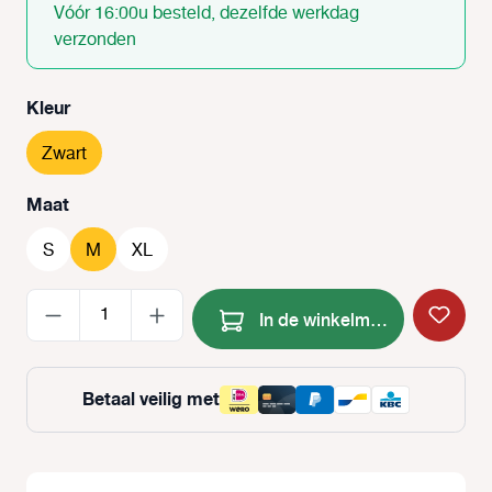
Vóór 16:00u besteld, dezelfde werkdag
verzonden
Selecteer
Kleur
Zwart
Selecteer
Maat
S
M
XL
Producthoeveelheid: Voer de
In de winkelmand
Betaal veilig met