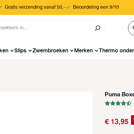
Gratis verzending vanaf 50,-
Beoordeling een 9/10
ken
Slips
Zwembroeken
Merken
Thermo onde
Puma Boxe
€ 13,95