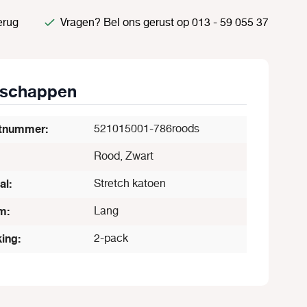
erug
Vragen? Bel ons gerust op 013 - 59 055 37
nschappen
tnummer:
521015001-786roods
Rood, Zwart
al:
Stretch katoen
m:
Lang
ing:
2-pack