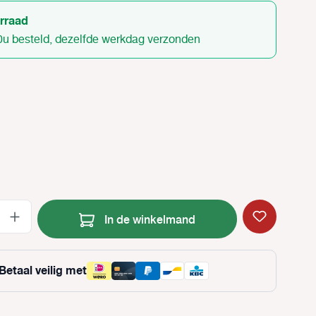
rraad
0u besteld, dezelfde werkdag verzonden
Producthoeveelheid: Voer de gewenste
In de winkelmand
Betaal veilig met