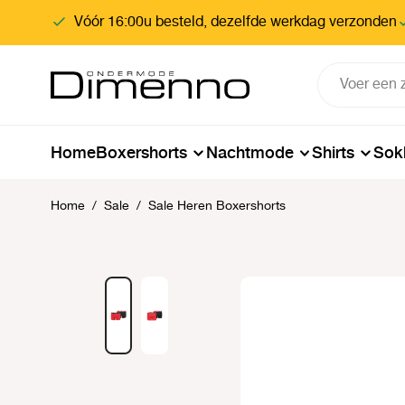
oekopdracht
Ga naar de hoofdnavigatie
Vóór 16:00u besteld, dezelfde werkdag verzonden
Home
Boxershorts
Nachtmode
Shirts
Sok
Home
/
Sale
/
Sale Heren Boxershorts
Afbeeldingengalerij overslaan