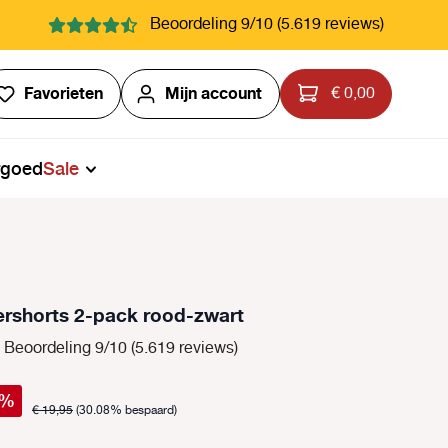
Beoordeling 9/10 (5.619 reviews)
Je hebt 0 items op je verlanglijstje
Favorieten
Mijn account
€ 0,00
rgoed
Sale
rshorts 2-pack rood-zwart
Beoordeling 9/10 (5.619 reviews)
%
€ 19,95
(30.08% bespaard)