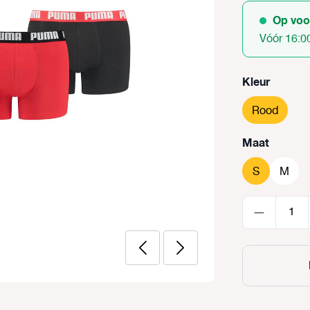
Op voo
Vóór 16:0
Selecteer
Kleur
Rood
Selecteer
Maat
S
M