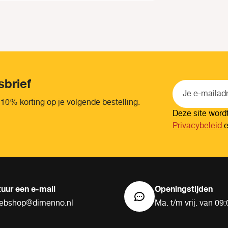
sbrief
 10% korting op je volgende bestelling.
Deze site wor
Privacybeleid
tuur een e-mail
Openingstijden
ebshop@dimenno.nl
Ma. t/m vrij. van 09: