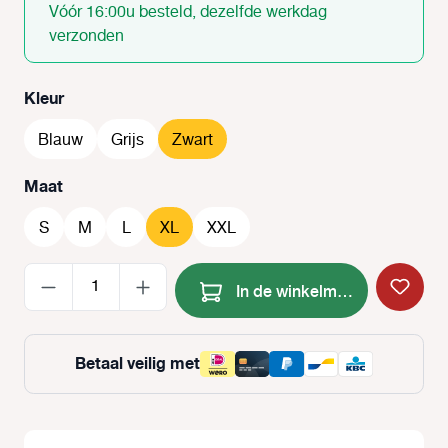
Vóór 16:00u besteld, dezelfde werkdag
verzonden
Selecteer
Kleur
Blauw
Grijs
Zwart
Selecteer
Maat
S
M
L
XL
XXL
Producthoeveelheid: Voer de
In de winkelmand
Betaal veilig met