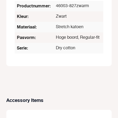
Productnummer:
46003-827zwarm
Kleur:
Zwart
Materiaal:
Stretch katoen
Pasvorm:
Hoge boord, Regular-fit
Serie:
Dry cotton
Accessory Items
Productgalerij overslaan