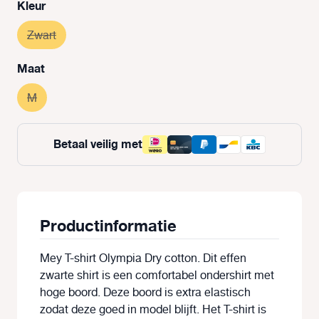
Selecteer
Kleur
Zwart
(Deze optie is momenteel niet beschikbaar.)
Selecteer
Maat
M
(Deze optie is momenteel niet beschikbaar.)
Betaal veilig met
Productinformatie
Mey T-shirt Olympia Dry cotton. Dit effen
zwarte shirt is een comfortabel ondershirt met
hoge boord. Deze boord is extra elastisch
zodat deze goed in model blijft. Het T-shirt is