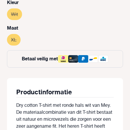
Selecteer
Kleur
Wit
(Deze optie is momenteel niet beschikbaar.)
Selecteer
Maat
XL
(Deze optie is momenteel niet beschikbaar.)
Betaal veilig met
Productinformatie
Dry cotton T-shirt met ronde hals wit van Mey.
De materiaalcombinatie van dit T-shirt bestaat
uit natuur en microvezels die zorgen voor een
zeer aangename fit. Het heren T-shirt heeft