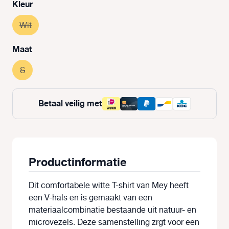
Selecteer
Kleur
Wit
(Deze optie is momenteel niet beschikbaar.)
Selecteer
Maat
S
(Deze optie is momenteel niet beschikbaar.)
Betaal veilig met
Productinformatie
Dit comfortabele witte T-shirt van Mey heeft
een V-hals en is gemaakt van een
materiaalcombinatie bestaande uit natuur- en
microvezels. Deze samenstelling zrgt voor een