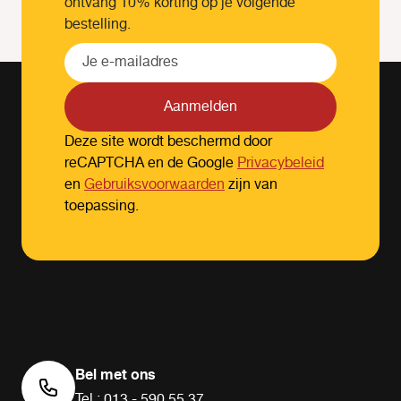
ontvang 10% korting op je volgende
bestelling.
Aanmelden
Deze site wordt beschermd door
reCAPTCHA en de Google
Privacybeleid
en
Gebruiksvoorwaarden
zijn van
toepassing.
Bel met ons
Tel.: 013 - 590 55 37