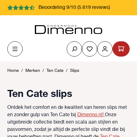
hoofdinhoud
Beoordeling 9/10 (5.619 reviews)
Je hebt 0 items op j
Home
/
Merken
/
Ten Cate
/
Slips
Ten Cate slips
Ontdek het comfort en de kwaliteit van heren slips met
en zonder gulp van Ten Cate bij
Dimenno.nl!
Onze
uitgebreide collectie biedt een scala aan stijlen en
pasvormen, zodat je altijd de perfecte slip vindt die bij
jouw behoeften past. Dimenno.nl heeft de
Ten Cate