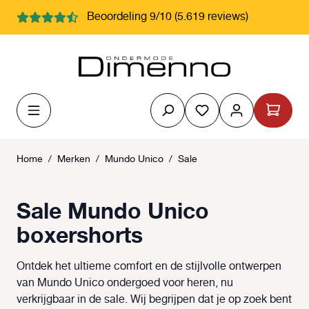
hoofdinhoud
Beoordeling 9/10 (5.619 reviews)
Je hebt 0 items op j
Home
/
Merken
/
Mundo Unico
/
Sale
Sale Mundo Unico
boxershorts
Ontdek het ultieme comfort en de stijlvolle ontwerpen
van Mundo Unico ondergoed voor heren, nu
verkrijgbaar in de sale. Wij begrijpen dat je op zoek bent