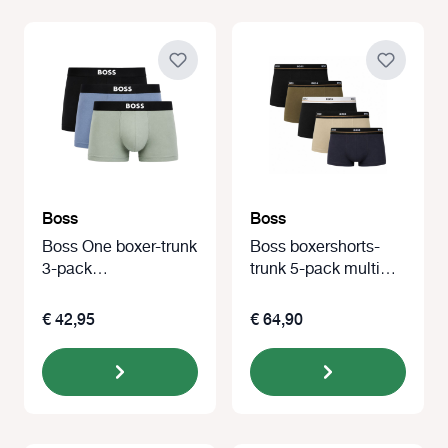
Boss
Boss
Boss One boxer-trunk
Boss boxershorts-
3-pack
trunk 5-pack multi
blue/khaki/zwart
color
€ 42,95
€ 64,90