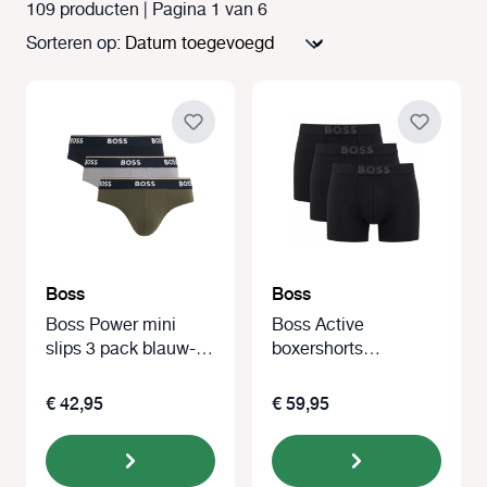
109 producten | Pagina 1 van 6
Sorteren op:
Boss
Boss
Boss Power mini
Boss Active
slips 3 pack blauw-
boxershorts
grijs-groen
microfiber 3-pack
zwart
€ 42,95
€ 59,95