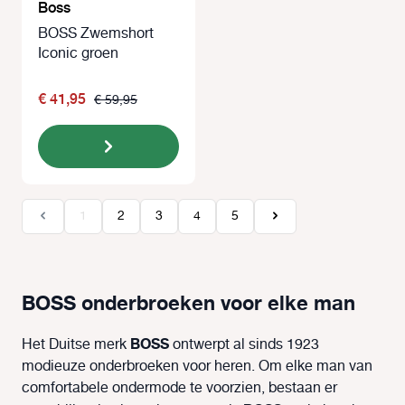
Boss
BOSS Zwemshort
Iconic groen
€ 41,95
€ 59,95
Pagina
Pagina
Pagina
Pagina
Pagina
1
2
3
4
5
BOSS onderbroeken voor elke man
BOSS
Het Duitse merk
ontwerpt al sinds 1923
modieuze onderbroeken voor heren. Om elke man van
comfortabele ondermode te voorzien, bestaan er