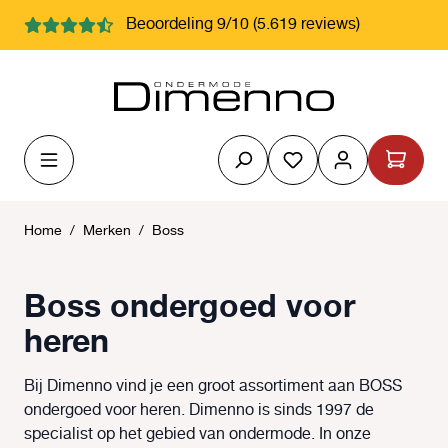
hoofdinhoud
Beoordeling 9/10 (5.619 reviews)
Je hebt 0 items op j
Home
/
Merken
/
Boss
Boss ondergoed voor
heren
Bij Dimenno vind je een groot assortiment aan BOSS
ondergoed voor heren. Dimenno is sinds 1997 de
specialist op het gebied van ondermode. In onze