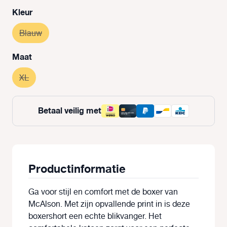
Selecteer
Kleur
Blauw
(Deze optie is momenteel niet beschikbaar.)
Selecteer
Maat
XL
(Deze optie is momenteel niet beschikbaar.)
Betaal veilig met
Productinformatie
Ga voor stijl en comfort met de boxer van
McAlson. Met zijn opvallende print in is deze
boxershort een echte blikvanger. Het