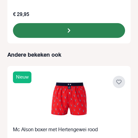
€ 29,95
Andere bekeken ook
Productgalerij overslaan
Nieuw
Mc Alson boxer met Hertengewei rood