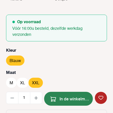
Op voorraad
Vóór 16:00u besteld, dezelfde werkdag
verzonden
Selecteer
Kleur
Blauw
Selecteer
Maat
M
XL
XXL
Producthoeveelheid: Voer de
In de winkelmand