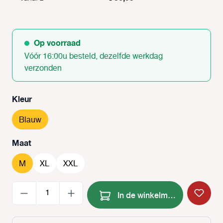
Op voorraad
Vóór 16:00u besteld, dezelfde werkdag
verzonden
Selecteer
Kleur
Blauw
Selecteer
Maat
M
XL
XXL
Producthoeveelheid: Voer de
In de winkelmand