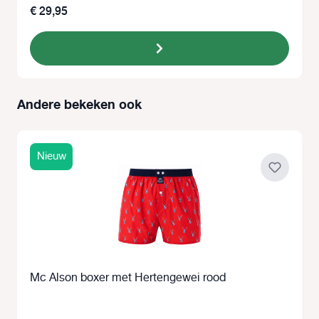
€ 29,95
Andere bekeken ook
Productgalerij overslaan
Nieuw
Mc Alson boxer met Hertengewei rood