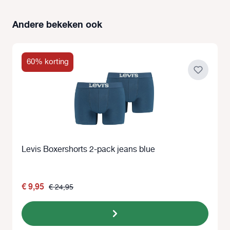
Andere bekeken ook
Productgalerij overslaan
60% korting
Levis Boxershorts 2-pack jeans blue
€ 9,95
€ 24,95