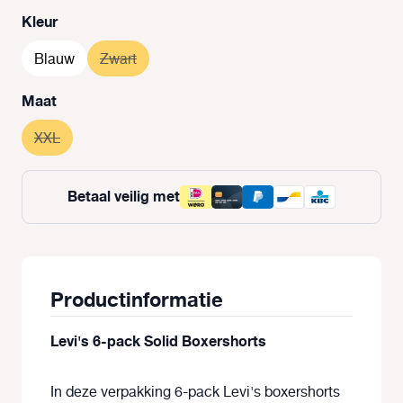
Selecteer
Kleur
Blauw
Zwart
(Deze optie is momenteel niet beschikbaar.)
Selecteer
Maat
XXL
(Deze optie is momenteel niet beschikbaar.)
Betaal veilig met
Productinformatie
Levi's 6-pack Solid Boxershorts
In deze verpakking 6-pack Levi's boxershorts