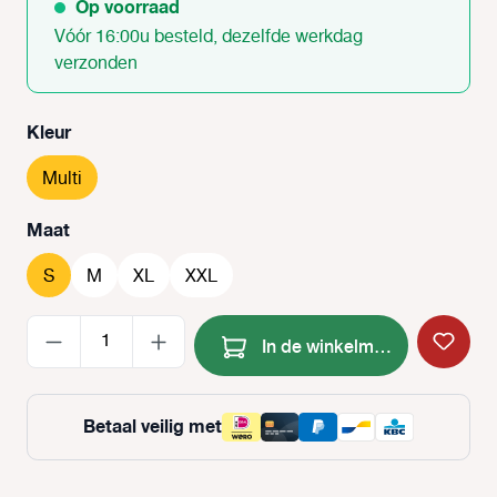
Op voorraad
Vóór 16:00u besteld, dezelfde werkdag
verzonden
Selecteer
Kleur
Multi
Selecteer
Maat
S
M
XL
XXL
Producthoeveelheid: Voer de
In de winkelmand
Betaal veilig met