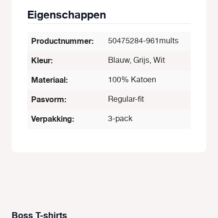
Eigenschappen
Productnummer:
50475284-961mults
Kleur:
Blauw, Grijs, Wit
Materiaal:
100% Katoen
Pasvorm:
Regular-fit
Verpakking:
3-pack
Boss T-shirts
Productgalerij overslaan