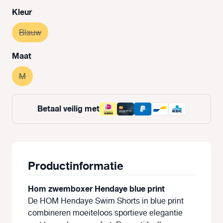
Selecteer
Kleur
Blauw
(Deze optie is momenteel niet beschikbaar.)
Selecteer
Maat
M
(Deze optie is momenteel niet beschikbaar.)
Betaal veilig met
Productinformatie
Hom zwemboxer Hendaye blue print
De HOM Hendaye Swim Shorts in blue print
combineren moeiteloos sportieve elegantie