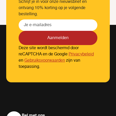
Schrijf je in voor onze nieuwsbrief en
ontvang 10% korting op je volgende
bestelling.
Aanmelden
Deze site wordt beschermd door
reCAPTCHA en de Google
Privacybeleid
en
Gebruiksvoorwaarden
zijn van
toepassing.
Bel met ons