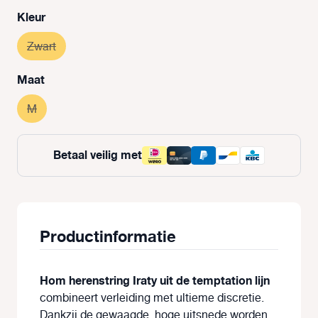
Selecteer
Kleur
Zwart
(Deze optie is momenteel niet beschikbaar.)
Selecteer
Maat
M
(Deze optie is momenteel niet beschikbaar.)
Betaal veilig met
Productinformatie
Hom herenstring Iraty uit de temptation lijn
combineert verleiding met ultieme discretie.
Dankzij de gewaagde, hoge uitsnede worden