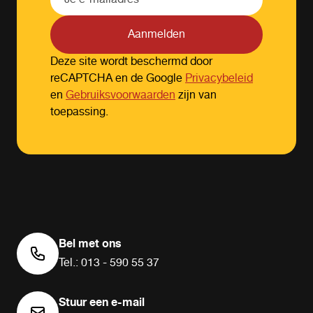
Aanmelden
Deze site wordt beschermd door
reCAPTCHA en de Google
Privacybeleid
en
Gebruiksvoorwaarden
zijn van
toepassing.
Bel met ons
Tel.: 013 - 590 55 37
Stuur een e-mail