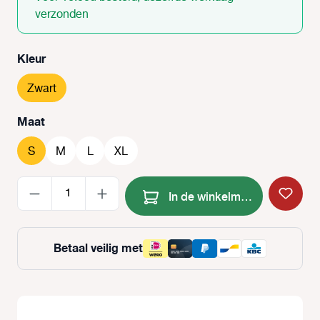
verzonden
Selecteer
Kleur
Zwart
Selecteer
Maat
S
M
L
XL
Producthoeveelheid: Voer de
In de winkelmand
Betaal veilig met