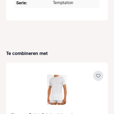
Serie:
Temptation
Te combineren met
Productgalerij overslaan