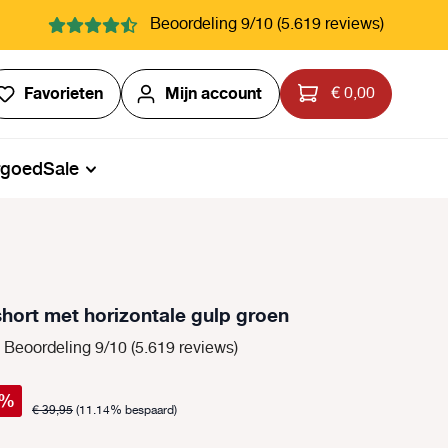
Beoordeling 9/10 (5.619 reviews)
Je hebt 0 items op je verlanglijstje
Favorieten
Mijn account
€ 0,00
rgoed
Sale
ort met horizontale gulp groen
Beoordeling 9/10 (5.619 reviews)
%
€ 39,95
(11.14% bespaard)