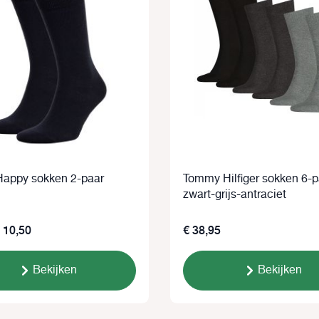
appy sokken 2-paar
Tommy Hilfiger sokken 6-p
zwart-grijs-antraciet
 10,50
€ 38,95
Bekijken
Bekijken