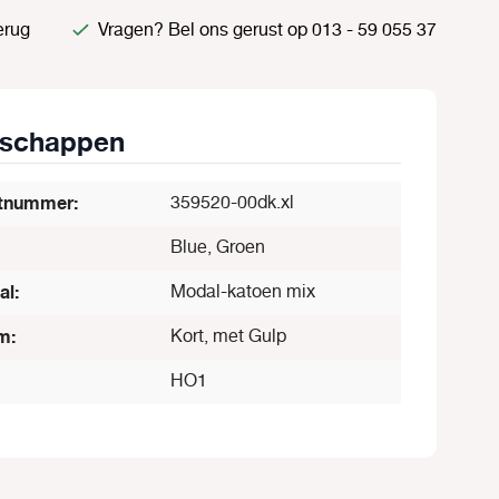
erug
Vragen? Bel ons gerust op 013 - 59 055 37
nschappen
tnummer:
359520-00dk.xl
Blue, Groen
al:
Modal-katoen mix
m:
Kort, met Gulp
HO1