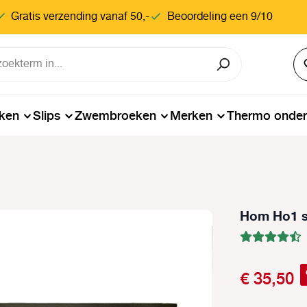
Gratis verzending vanaf 50,-
Beoordeling een 9/10
ken
Slips
Zwembroeken
Merken
Thermo onde
Hom Ho1 sh
€ 35,50