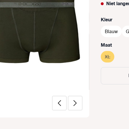
Niet lange
Selecteer
Kleur
Blauw
G
Selecteer
Maat
XL
(Deze opti