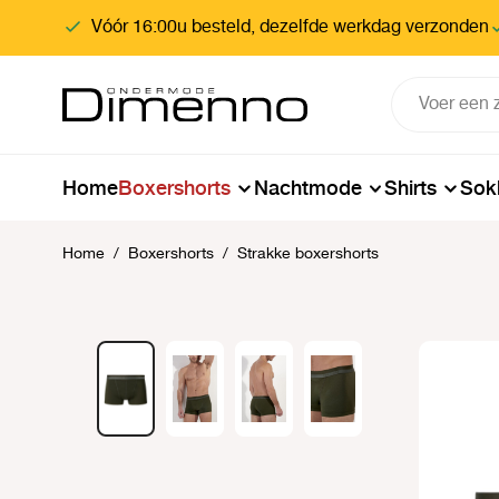
oekopdracht
Ga naar de hoofdnavigatie
Vóór 16:00u besteld, dezelfde werkdag verzonden
Home
Boxershorts
Nachtmode
Shirts
Sok
Home
/
Boxershorts
/
Strakke boxershorts
Afbeeldingengalerij overslaan