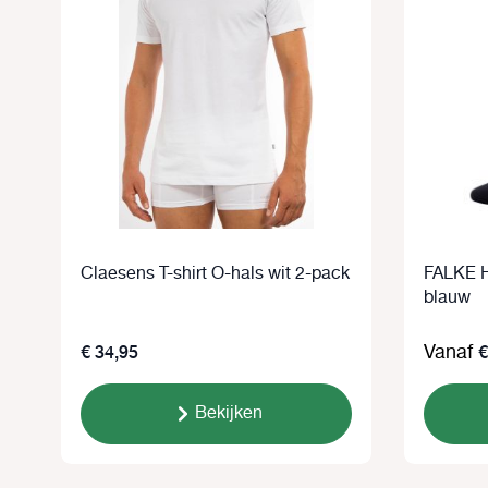
Claesens T-shirt O-hals wit 2-pack
FALKE H
blauw
€ 34,95
Vanaf
€
Bekijken