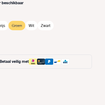
r beschikbaar
rijs
Groen
(Deze optie is momenteel niet beschikbaar.)
Wit
Zwart
e is momenteel niet beschikbaar.)
Betaal veilig met