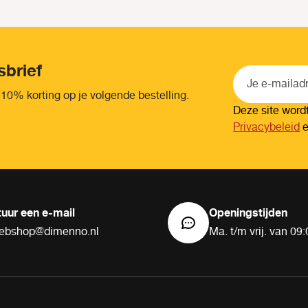
sbrief
 10% korting op je volgende bestelling.
Deze site wor
Privacybeleid
tuur een e-mail
Openingstijden
ebshop@dimenno.nl
Ma. t/m vrij. van 09: