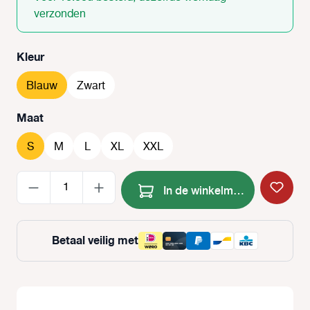
verzonden
Selecteer
Kleur
Blauw
Zwart
Selecteer
Maat
S
M
L
XL
XXL
Producthoeveelheid: Voer de
In de winkelmand
Betaal veilig met