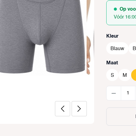
Op voo
Vóór 16:0
Selecteer
Kleur
Blauw
B
Selecteer
Maat
S
M