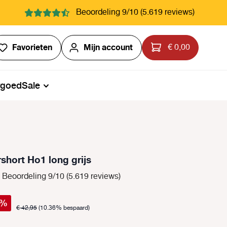
Beoordeling 9/10 (5.619 reviews)
Je hebt 0 items op je verlanglijstje
Favorieten
Mijn account
€ 0,00
rgoed
Sale
hort Ho1 long grijs
Beoordeling 9/10 (5.619 reviews)
%
€ 42,95
(10.36% bespaard)