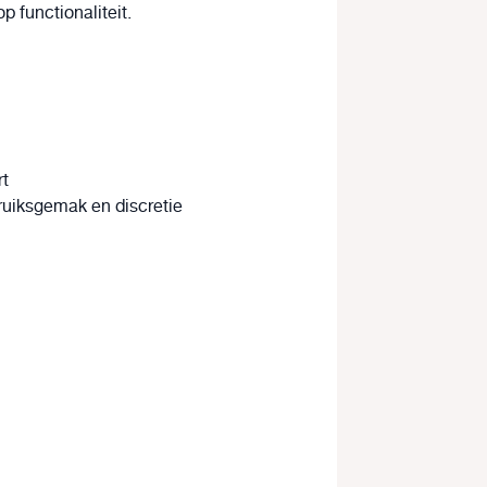
p functionaliteit.
rt
ruiksgemak en discretie