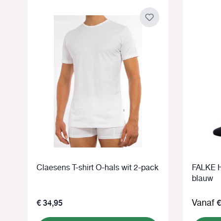
Claesens T-shirt O-hals wit 2-pack
FALKE H
blauw
€ 34,95
Vanaf
€