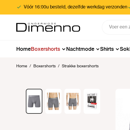
oekopdracht
Ga naar de hoofdnavigatie
Vóór 16:00u besteld, dezelfde werkdag verzonden
Home
Boxershorts
Nachtmode
Shirts
Sok
Home
/
Boxershorts
/
Strakke boxershorts
Afbeeldingengalerij overslaan