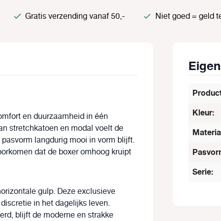
Gratis verzending vanaf 50,-
Niet goed = geld t
Eige
Produc
Kleur:
comfort en duurzaamheid in één
n stretchkatoen en modal voelt de
Materia
 pasvorm langdurig mooi in vorm blijft.
voorkomen dat de boxer omhoog kruipt
Pasvor
Serie:
horizontale gulp
. Deze exclusieve
iscretie in het dagelijks leven.
erd, blijft de moderne en strakke