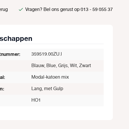
erug
Vragen? Bel ons gerust op 013 - 59 055 37
nschappen
tnummer:
359519.00ZU.l
Blauw, Blue, Grijs, Wit, Zwart
al:
Modal-katoen mix
m:
Lang, met Gulp
HO1