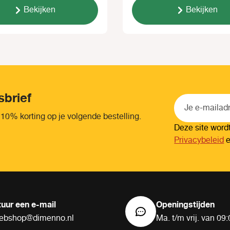
Bekijken
Bekijken
sbrief
 10% korting op je volgende bestelling.
Deze site wor
Privacybeleid
tuur een e-mail
Openingstijden
ebshop@dimenno.nl
Ma. t/m vrij. van 09: