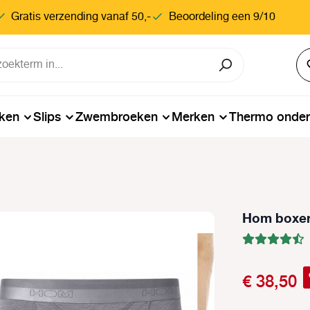
Gratis verzending vanaf 50,-
Beoordeling een 9/10
ken
Slips
Zwembroeken
Merken
Thermo onde
Hom boxers
€ 38,50