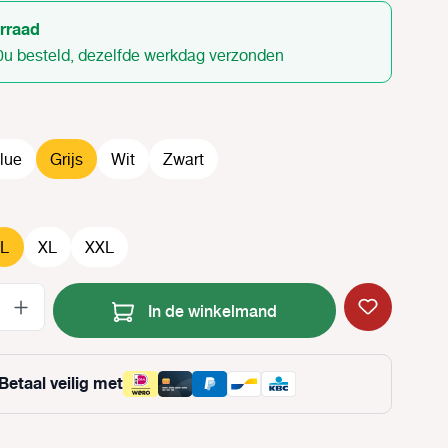
rraad
0u besteld, dezelfde werkdag verzonden
lue
Grijs
Wit
Zwart
L
XL
XXL
Producthoeveelheid: Voer de gewenste
In de winkelmand
Betaal veilig met