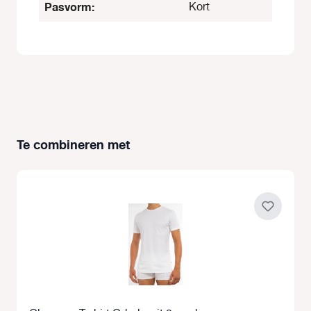
Pasvorm:
Kort
Te combineren met
Productgalerij overslaan