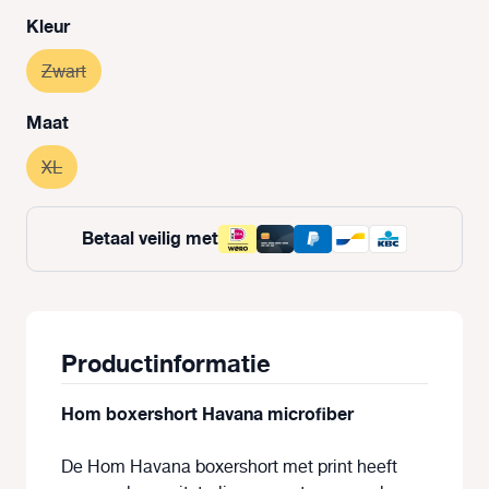
Selecteer
Kleur
Zwart
(Deze optie is momenteel niet beschikbaar.)
Selecteer
Maat
XL
(Deze optie is momenteel niet beschikbaar.)
Betaal veilig met
Productinformatie
Hom boxershort Havana microfiber
De Hom Havana boxershort met print heeft