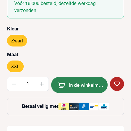
Vóór 16:00u besteld, dezelfde werkdag
verzonden
Selecteer
Kleur
Zwart
Selecteer
Maat
XXL
Producthoeveelheid: Voer de
In de winkelmand
Betaal veilig met