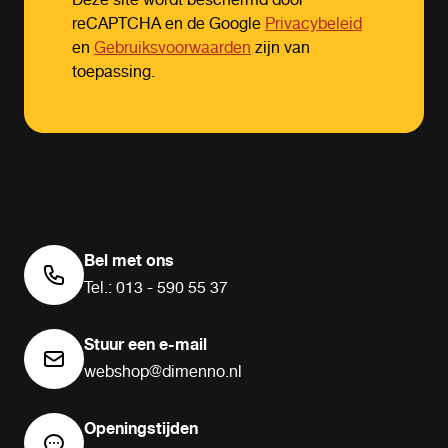
Deze site wordt beschermd door
reCAPTCHA en de Google
Privacybeleid
en
Gebruiksvoorwaarden
zijn van
toepassing.
Bel met ons
Tel.: 013 - 590 55 37
Stuur een e-mail
webshop@dimenno.nl
Openingstijden