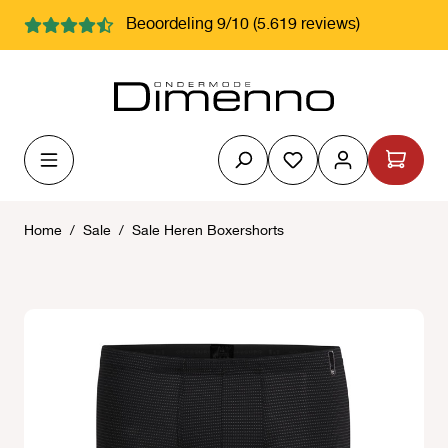
hoofdinhoud
Beoordeling 9/10 (5.619 reviews)
Je hebt 0 items op j
Home
/
Sale
/
Sale Heren Boxershorts
Afbeeldingengalerij overslaan