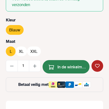
verzonden
Selecteer
Kleur
Blauw
Selecteer
Maat
L
XL
XXL
Producthoeveelheid: Voer de
In de winkelmand
Betaal veilig met