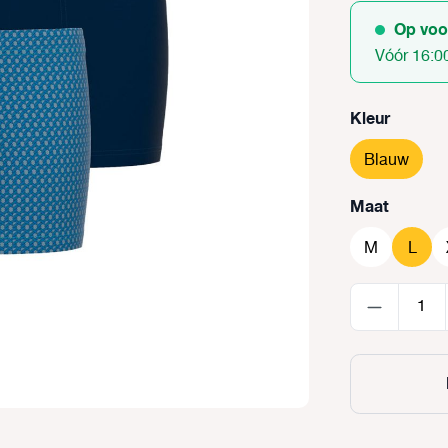
Op voo
Vóór 16:0
Selecteer
Kleur
Blauw
Selecteer
Maat
M
L