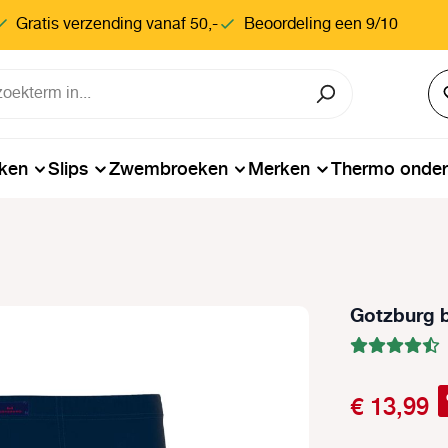
Gratis verzending vanaf 50,-
Beoordeling een 9/10
ken
Slips
Zwembroeken
Merken
Thermo onde
Gotzburg b
€ 13,99