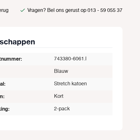
erug
Vragen? Bel ons gerust op 013 - 59 055 37
nschappen
tnummer:
743380-6061.l
Blauw
al:
Stretch katoen
m:
Kort
ing:
2-pack