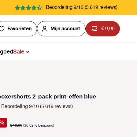
Beoordeling 9/10 (5.619 reviews)
Je hebt 0 items op je verlanglijstje
Favorieten
Mijn account
€ 0,00
rgoed
Sale
oxershorts 2-pack print-effen blue
Beoordeling 9/10 (5.619 reviews)
%
€ 19,99
(30.02% bespaard)