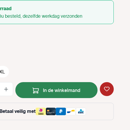
rraad
0u besteld, dezelfde werkdag verzonden
XL
Producthoeveelheid: Voer de gewenste
In de winkelmand
Betaal veilig met