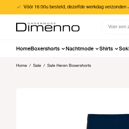
oekopdracht
Ga naar de hoofdnavigatie
Vóór 16:00u besteld, dezelfde werkdag verzonden
Home
Boxershorts
Nachtmode
Shirts
Sok
Home
/
Sale
/
Sale Heren Boxershorts
Afbeeldingengalerij overslaan