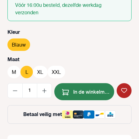
Vóór 16:00u besteld, dezelfde werkdag
verzonden
Selecteer
Kleur
Blauw
Selecteer
Maat
M
L
XL
XXL
Producthoeveelheid: Voer de
In de winkelmand
Betaal veilig met