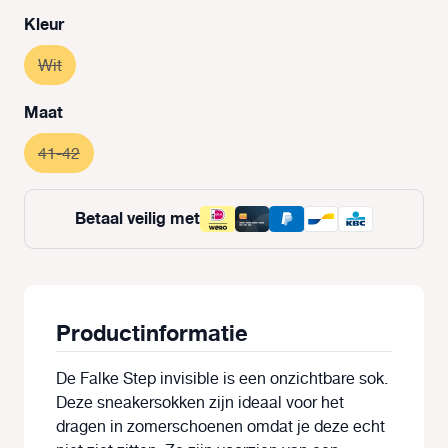
Selecteer
Kleur
Wit
(Deze optie is momenteel niet beschikbaar.)
Selecteer
Maat
41-42
(Deze optie is momenteel niet beschikbaar.)
Betaal veilig met
Productinformatie
De Falke Step invisible is een onzichtbare sok.
Deze sneakersokken zijn ideaal voor het
dragen in zomerschoenen omdat je deze echt