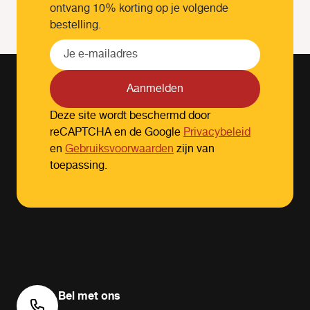
ontvang 10% korting op je volgende
bestelling.
Aanmelden
Deze site wordt beschermd door
reCAPTCHA en de Google
Privacybeleid
en
Gebruiksvoorwaarden
zijn van
toepassing.
Bel met ons