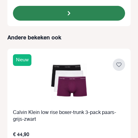
Andere bekeken ook
Productgalerij overslaan
Nieuw
Calvin Klein low rise boxer-trunk 3-pack paars-
grijs-zwart
€ 44,90