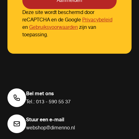
Aanmelden
Deze site wordt beschermd door
reCAPTCHA en de Google
Privacybeleid
en
Gebruiksvoorwaarden
zijn van
toepassing.
Bel met ons
Tel.: 013 - 590 55 37
Stuur een e-mail
webshop@dimenno.nl