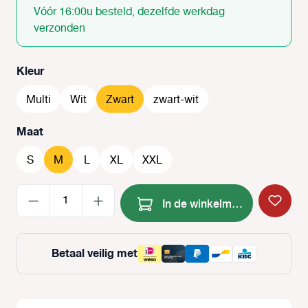
Vóór 16:00u besteld, dezelfde werkdag
verzonden
Selecteer
Kleur
Multi
Wit
Zwart
zwart-wit
Selecteer
Maat
S
M
L
XL
XXL
Producthoeveelheid: Voer de
In de winkelmand
Betaal veilig met