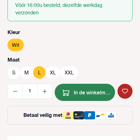
Vóór 16:00u besteld, dezelfde werkdag
verzonden
Selecteer
Kleur
Wit
Selecteer
Maat
S
M
L
XL
XXL
Producthoeveelheid: Voer de
In de winkelmand
Betaal veilig met