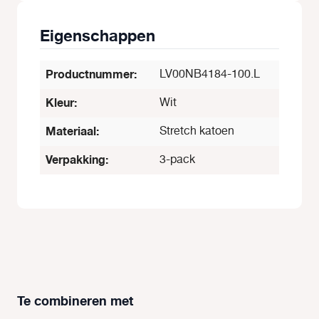
Eigenschappen
Productnummer:
LV00NB4184-100.L
Kleur:
Wit
Materiaal:
Stretch katoen
Verpakking:
3-pack
Te combineren met
Productgalerij overslaan