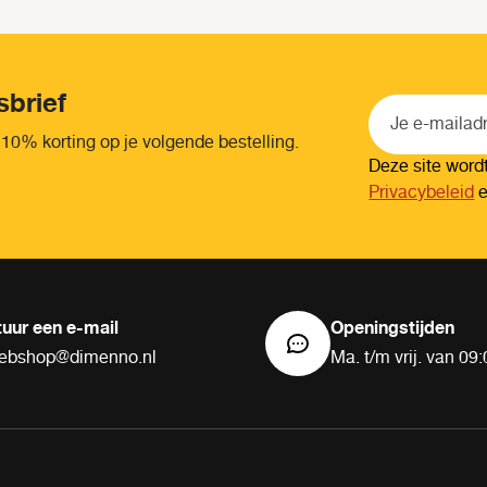
sbrief
 10% korting op je volgende bestelling.
Deze site wor
Privacybeleid
tuur een e-mail
Openingstijden
ebshop@dimenno.nl
Ma. t/m vrij. van 09: