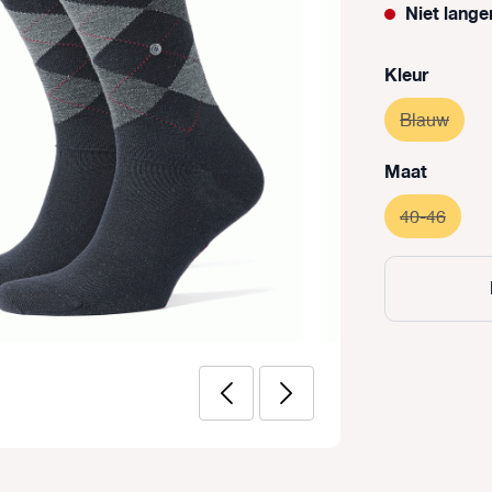
Niet lange
Selecteer
Kleur
Blauw
(Deze 
Selecteer
Maat
40-46
(Deze 