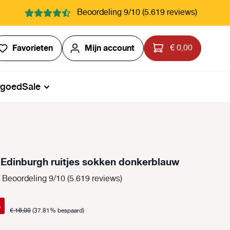
Beoordeling 9/10 (5.619 reviews)
Je hebt 0 items op je verlanglijstje
Favorieten
Mijn account
€ 0,00
rgoed
Sale
 Edinburgh ruitjes sokken donkerblauw
Beoordeling 9/10 (5.619 reviews)
%
€ 16,00
(37.81% bespaard)