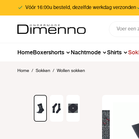
oekopdracht
Ga naar de hoofdnavigatie
Vóór 16:00u besteld, dezelfde werkdag verzonden
Home
Boxershorts
Nachtmode
Shirts
Sok
Home
/
Sokken
/
Wollen sokken
Afbeeldingengalerij overslaan