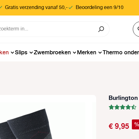
Gratis verzending vanaf 50,-
Beoordeling een 9/10
ken
Slips
Zwembroeken
Merken
Thermo onde
Burlington
€ 9,95