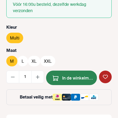
Vóór 16:00u besteld, dezelfde werkdag
verzonden
Selecteer
Kleur
Multi
Selecteer
Maat
M
L
XL
XXL
Producthoeveelheid: Voer de
In de winkelmand
Betaal veilig met