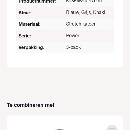
Productnummer:
50554694-970.m
Kleur:
Blauw, Grijs, Khaki
Materiaal:
Stretch katoen
Serie:
Power
Verpakking:
3-pack
Te combineren met
Productgalerij overslaan