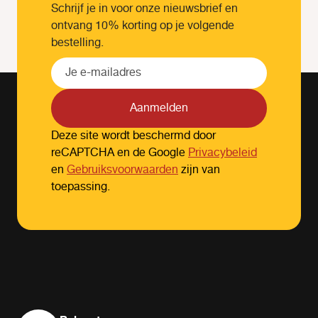
Schrijf je in voor onze nieuwsbrief en
ontvang 10% korting op je volgende
bestelling.
Aanmelden
Deze site wordt beschermd door
reCAPTCHA en de Google
Privacybeleid
en
Gebruiksvoorwaarden
zijn van
toepassing.