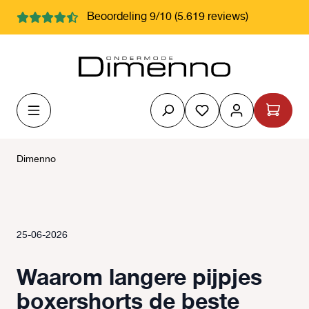
hoofdinhoud
Beoordeling 9/10 (5.619 reviews)
Je hebt 0 items op j
Dimenno
25-06-2026
Waarom langere pijpjes
boxershorts de beste