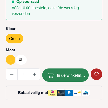
Op voorraad
Vóór 16:00u besteld, dezelfde werkdag
verzonden
Selecteer
Kleur
Groen
Selecteer
Maat
L
XL
Producthoeveelheid: Voer de
In de winkelmand
Betaal veilig met